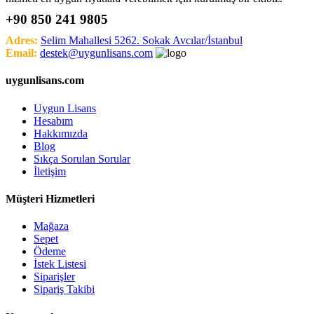
+90 850 241 9805
Adres:
Selim Mahallesi 5262. Sokak Avcılar/İstanbul
Email:
destek@uygunlisans.com
uygunlisans.com
Uygun Lisans
Hesabım
Hakkımızda
Blog
Sıkça Sorulan Sorular
İletişim
Müşteri Hizmetleri
Mağaza
Sepet
Ödeme
İstek Listesi
Siparişler
Sipariş Takibi