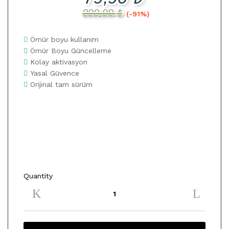
899,99
₺
(-91%)
Ömür boyu kullanım
Ömür Boyu Güncelleme
Kolay aktivasyon
Yasal Güvence
Orijinal tam sürüm
Quantity
Office
2016
Pro
Plus
Retail