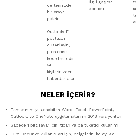
t
defterinizde
s
bir araya
t
getirin.
a
Outlook: E-
postaları
düzenleyin,
planlarınızı
koordine edin
ve
kişilerinizden
haberdar olun.
NELER İÇERİR?
Tam sürüm yüklenebilen Word, Excel, PowerPoint,
Outlook, ve OneNote uygulamalarının 2019 versiyonları
Sadece 1 bilgisayar için, ticari ya da tüketici kullanımı
Tüm OneDrive kullanıcıları için, belgelerini kolaylıkla