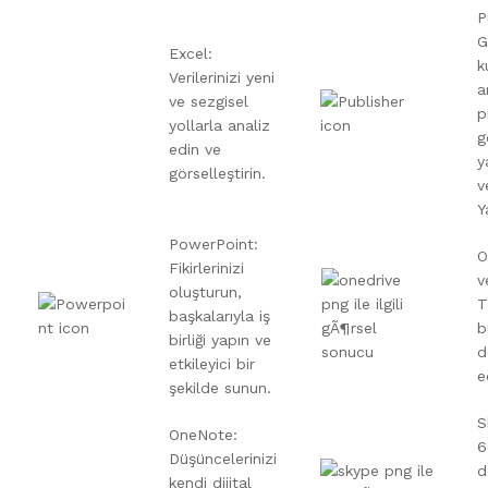
P
G
Excel:
k
Verilerinizi yeni
a
ve sezgisel
p
yollarla analiz
g
edin ve
y
görselleştirin.
v
Y
PowerPoint:
O
Fikirlerinizi
v
oluşturun,
T
başkalarıyla iş
b
birliği yapın ve
d
etkileyici bir
e
şekilde sunun.
S
OneNote:
6
Düşüncelerinizi
d
kendi dijital