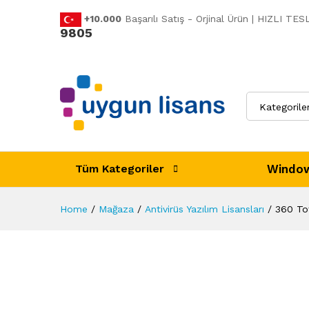
+10.000
Başarılı Satış - Orjinal Ürün | HIZLI T
360 Total Security Premium 1 
9805
Açıklama
Ürün Özellikleri
Değerlen
Kategorile
Window
Tüm Kategoriler
Home
/
Mağaza
/
Antivirüs Yazılım Lisansları
/
360 Tot