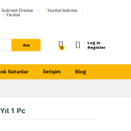
69,99
₺
İndirimli Ürünler
Yazılım İndirme
Yardım
Log in
Ara
Register
0
ok Satanlar
İletişim
Blog
Yıl 1 Pc