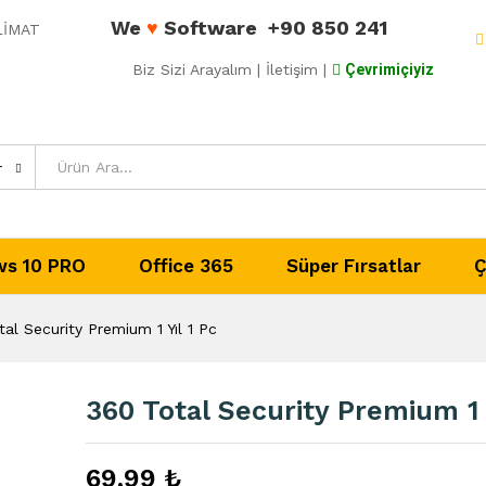
We
♥
Software
+90 850 241
ESLİMAT
Yıl 1 Pc
Biz Sizi Arayalım
| İletişim |
Çevrimiçiyiz
dirmeler (0)
r
s 10 PRO
Office 365
Süper Fırsatlar
Ç
al Security Premium 1 Yıl 1 Pc
360 Total Security Premium 1 
69,99
₺