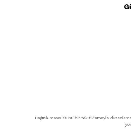
Gü
Dağınık masaüstünü bir tek tıklamayla düzenlemek
yön