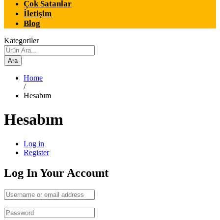
Çok Satanlar
İletişim
Blog
Kategoriler
Ara
Home
/
Hesabım
Hesabım
Log in
Register
Log In Your Account