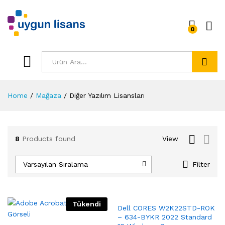
0
Ara
Home
/
Mağaza
/
Diğer Yazılım Lisansları
8
Products found
View
Varsayılan Sıralama
Filter
Tükendi
Dell CORES W2K22STD-ROK
– 634-BYKR 2022 Standard
sek