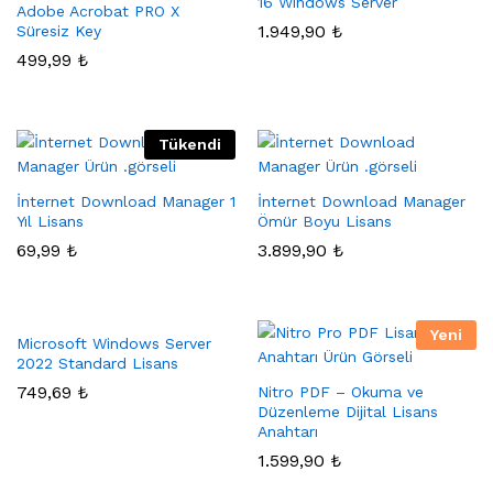
16 Windows Server
Adobe Acrobat PRO X
at
1.949,90
₺
Süresiz Key
499,99
₺
Tükendi
İnternet Download Manager 1
İnternet Download Manager
Yıl Lisans
Ömür Boyu Lisans
69,99
₺
3.899,90
₺
Yeni
Microsoft Windows Server
2022 Standard Lisans
749,69
₺
Nitro PDF – Okuma ve
Düzenleme Dijital Lisans
Anahtarı
1.599,90
₺