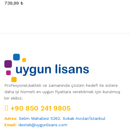
739,99
₺
sek
at
Profesyonel,kaliteli ve zamanında çözüm hedefi ile sizlere
daha iyi hizmeti en uygun fiyatlara verebilmek için kurulmuş
bir ekibiz.
+90 850 241 9805
Adres:
Selim Mahallesi 5262. Sokak Avcılar/İstanbul
Email:
destek@uygunlisans.com