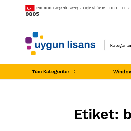
+10.000
Başarılı Satış - Orjinal Ürün | HIZLI T
9805
Kategorile
Window
Tüm Kategoriler
Etiket:
b