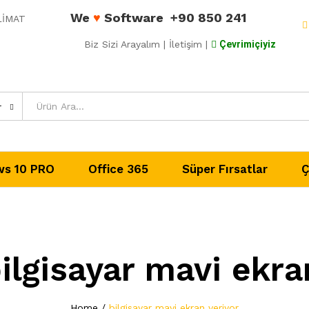
We
♥
Software
+90 850 241
ESLİMAT
Biz Sizi Arayalım
| İletişim |
Çevrimiçiyiz
r
s 10 PRO
Office 365
Süper Fırsatlar
Ç
ilgisayar mavi ekra
Home
/
bilgisayar mavi ekran veriyor