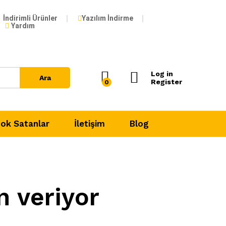
İndirimli Ürünler
Yazılım İndirme
Yardım
Log in
Ara
Register
0
ok Satanlar
İletişim
Blog
n veriyor