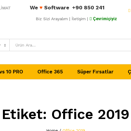
We
♥
Software
+90 850 241
ESLİMAT
Biz Sizi Arayalım
| İletişim |
Çevrimiçiyiz
r
s 10 PRO
Office 365
Süper Fırsatlar
Ç
Etiket:
Office 2019
Home
/
Office 2019