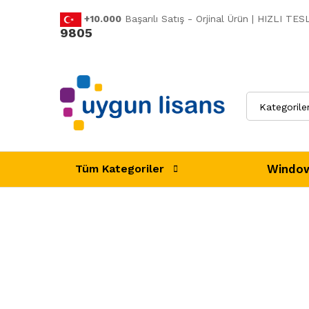
+10.000
Başarılı Satış - Orjinal Ürün | HIZLI T
9805
Kategorile
Window
Tüm Kategoriler