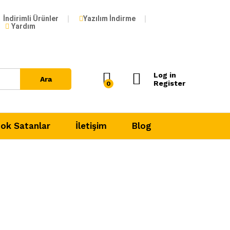
İndirimli Ürünler
Yazılım İndirme
Yardım
Log in
Ara
Register
0
ok Satanlar
İletişim
Blog