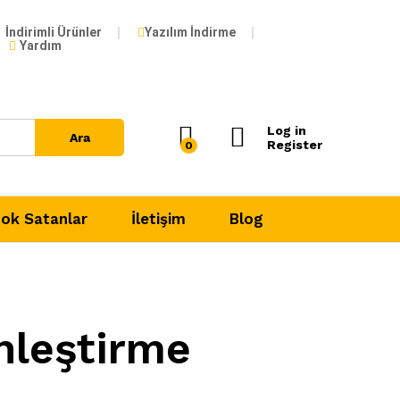
İndirimli Ürünler
Yazılım İndirme
Yardım
Log in
Ara
Register
0
ok Satanlar
İletişim
Blog
nleştirme