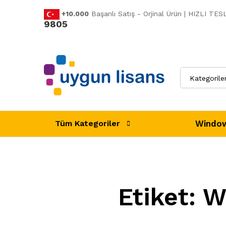
+10.000
Başarılı Satış - Orjinal Ürün | HIZLI T
9805
Kategorile
Window
Tüm Kategoriler
Etiket:
W