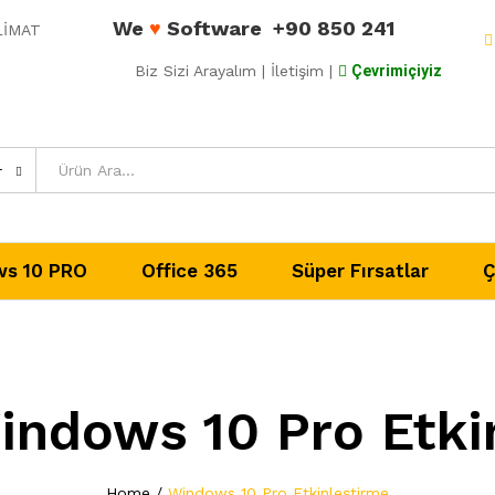
We
♥
Software
+90 850 241
ESLİMAT
Biz Sizi Arayalım
| İletişim |
Çevrimiçiyiz
r
s 10 PRO
Office 365
Süper Fırsatlar
Ç
indows 10 Pro Etki
Home
/
Windows 10 Pro Etkinleştirme