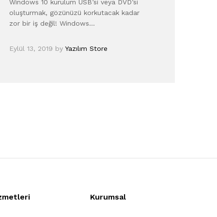
Windows 10 kurulum USB’si veya DVD’si
oluşturmak, gözünüzü korkutacak kadar
zor bir iş değil! Windows…
Eylül 13, 2019
by
Yazılım Store
zmetleri
Kurumsal