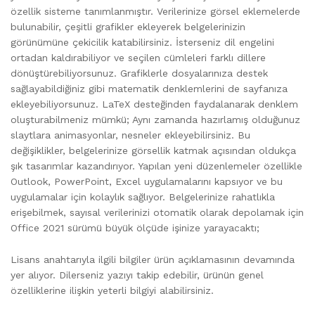
özellik sisteme tanımlanmıştır. Verilerinize görsel eklemelerde
bulunabilir, çeşitli grafikler ekleyerek belgelerinizin
görünümüne çekicilik katabilirsiniz. İsterseniz dil engelini
ortadan kaldırabiliyor ve seçilen cümleleri farklı dillere
dönüştürebiliyorsunuz. Grafiklerle dosyalarınıza destek
sağlayabildiğiniz gibi matematik denklemlerini de sayfanıza
ekleyebiliyorsunuz. LaTeX desteğinden faydalanarak denklem
oluşturabilmeniz mümkü; Aynı zamanda hazırlamış olduğunuz
slaytlara animasyonlar, nesneler ekleyebilirsiniz. Bu
değişiklikler, belgelerinize görsellik katmak açısından oldukça
şık tasarımlar kazandırıyor. Yapılan yeni düzenlemeler özellikle
Outlook, PowerPoint, Excel uygulamalarını kapsıyor ve bu
uygulamalar için kolaylık sağlıyor. Belgelerinize rahatlıkla
erişebilmek, sayısal verilerinizi otomatik olarak depolamak için
Office 2021 sürümü büyük ölçüde işinize yarayacaktı;
Lisans anahtarıyla ilgili bilgiler ürün açıklamasının devamında
yer alıyor. Dilerseniz yazıyı takip edebilir, ürünün genel
özelliklerine ilişkin yeterli bilgiyi alabilirsiniz.