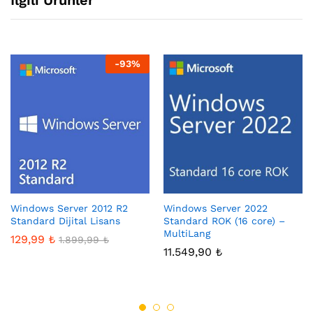
İlgili Ürünler
-
93
%
Windows Server 2012 R2
Windows Server 2022
Standard Dijital Lisans
Standard ROK (16 core) –
MultiLang
129,99
₺
1.899,99
₺
11.549,90
₺