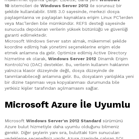
10
istemcileri de
Windows Server 2012
ile sorunsuz bir
şekilde kullanılabilir. SMB 3.0 sayesinde, merkezi dosya
paylaşımlarına ve paylaşılan kaynaklara erişim Linux PC’lerden
veya Mac’lerden bile mümkündür. REFS desteği sayesinde
sunucuda depolanan verilerin yüksek bütünlüğü ve güvenliği
garanti edilmektedir.
Microsoft Windows Server satın almak, mükemmel şekilde
koordine edilmiş hak yönetimi seçeneklerine erişim elde
etmek anlamına da gelir. Optimize edilmiş Active Directory
hizmetine ek olarak,
Windows Server 2012
Dinamik Erişim
Kontrolü’nü (DAC) destekler. Bu, verilerin kullanım haklarının
yalnızca klasör düzeyinde değil, dosya düzeyinde de
tanımlanabileceği anlamına gelir. Bu, dosyaların yanlışlıkla yeni
bir dizine taşınması veya kopyalanması durumunda bile
yetkisiz kişiler tarafından açılmamasını sağlar.
Microsoft Azure İle Uyumlu
Microsoft
Windows Server’ın 2012 Standard
sürümünü
Azure bulut hizmetiyle daha uyumlu olduğunu bilmeniz
gerekir. Diğer şeylerin yanı sıra, buluttaki tüm sunucuları
yedekleme seçeneğiniz vardır. Azure üzerinde çalışan SQL