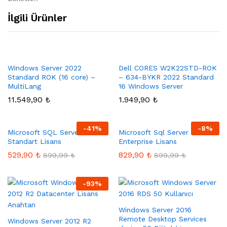
İlgili Ürünler
Windows Server 2022
Dell CORES W2K22STD-ROK
Standard ROK (16 core) –
– 634-BYKR 2022 Standard
MultiLang
16 Windows Server
11.549,90
₺
1.949,90
₺
-
41
%
-
8
%
Microsoft SQL Server 2016
Microsoft Sql Server 2017
Standart Lisans
Enterprise Lisans
529,90
₺
829,90
₺
899,99
₺
899,99
₺
-
93
%
Windows Server 2016
Remote Desktop Services
Windows Server 2012 R2