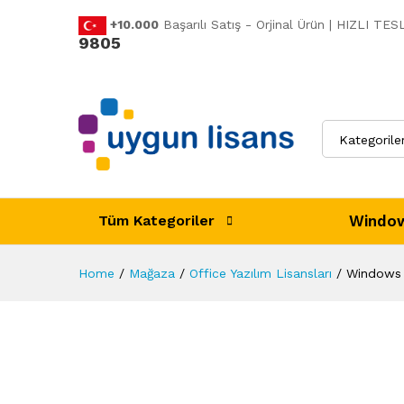
Açıklama
Değerlendirmeler (0)
+10.000
Başarılı Satış - Orjinal Ürün | HIZLI T
9805
Kategorile
Window
Tüm Kategoriler
Home
/
Mağaza
/
Office Yazılım Lisansları
/
Windows 1