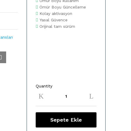
Ömür boyu kullanım
Ömür Boyu Güncelleme
Kolay aktivasyon
Yasal Güvence
Orijinal tam sürüm
ansları
Quantity
Windows
10
Pro
+
Office
365
Sepete Ekle
Pro