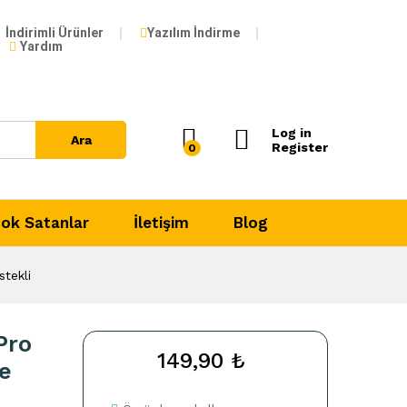
149,90
₺
Add to Cart
İndirimli Ürünler
Yazılım İndirme
Yardım
Log in
Ara
Register
0
ok Satanlar
İletişim
Blog
tekli
Pro
149,90
₺
ce