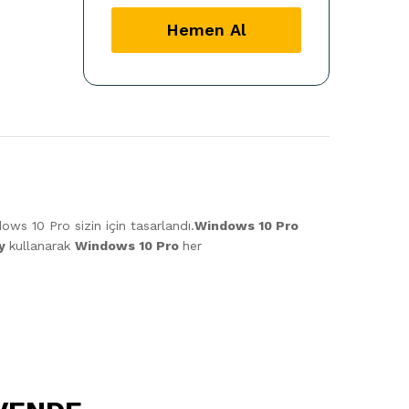
Plus
32-
Hemen Al
64
Bit
Türkçe-
Ingilizce
Global
Destekli
quantity
ows 10 Pro sizin için tasarlandı.
Windows 10 Pro
ey
kullanarak
Windows 10 Pro
her