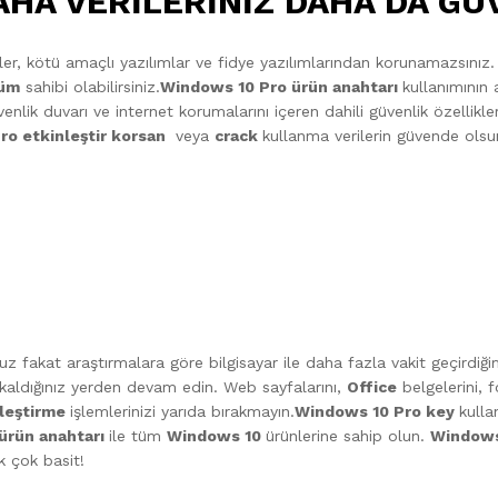
AHA VERİLERİNİZ DAHA DA G
sler, kötü amaçlı yazılımlar ve fidye yazılımlarından korunamazsınız
rüm
sahibi olabilirsiniz.
Windows 10 Pro ürün anahtarı
kullanımının
enlik duvarı ve internet korumalarını içeren dahili güvenlik özellikler
ro etkinleştir korsan
veya
crack
kullanma verilerin güvende olsu
z fakat araştırmalara göre bilgisayar ile daha fazla vakit geçirdiği
, kaldığınız yerden devam edin. Web sayfalarını,
Office
belgelerini, 
nleştirme
işlemlerinizi yarıda bırakmayın.
Windows 10 Pro key
kull
ürün anahtarı
ile tüm
Windows 10
ürünlerine sahip olun.
Windows
ık çok basit!