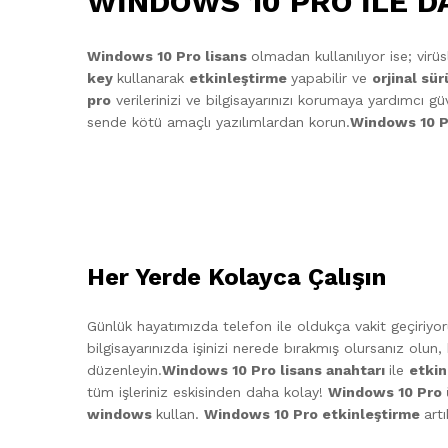
WİNDOWS 10 PRO İLE D
Windows 10 Pro lisans
olmadan kullanılıyor ise; virü
key
kullanarak
etkinleştirme
yapabilir ve
orjinal sü
pro
verilerinizi ve bilgisayarınızı korumaya yardımcı güv
sende kötü amaçlı yazılımlardan korun.
Windows 10 P
Her Yerde Kolayca Çalışın
Günlük hayatımızda telefon ile oldukça vakit geçiriyoru
bilgisayarınızda işinizi nerede bırakmış olursanız olun
düzenleyin.
Windows 10 Pro lisans anahtarı
ile
etki
tüm işleriniz eskisinden daha kolay!
Windows 10 Pro 
windows
kullan.
Windows 10 Pro etkinleştirme
art