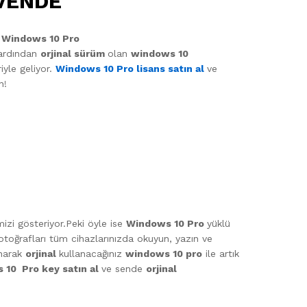
ÜVENDE
.
Windows 10 Pro
 ardından
orjinal sürüm
olan
windows 10
iyle geliyor.
Windows 10 Pro lisans satın al
ve
n!
mizi gösteriyor.Peki öyle ise
Windows 10 Pro
yüklü
fotoğrafları tüm cihazlarınızda okuyun, yazın ve
anarak
orjinal
kullanacağınız
windows 10 pro
ile artık
 10 Pro key satın al
ve sende
orjinal