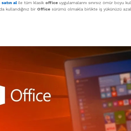
5
satın al
ile tüm klasik
office
uygulamalarını sınırsız ömür boyu kull
da kullandığınız bir
Office
sürümü olmakla birlikte iş yükünüzü azal