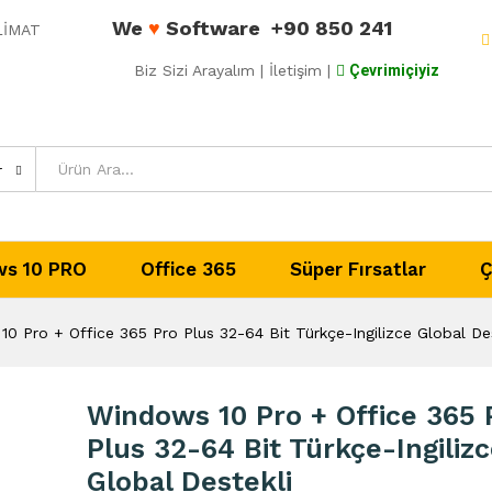
We
♥
Software
+90 850 241
ESLİMAT
Biz Sizi Arayalım
| İletişim |
Çevrimiçiyiz
r
s 10 PRO
Office 365
Süper Fırsatlar
Ç
0 Pro + Office 365 Pro Plus 32-64 Bit Türkçe-Ingilizce Global Des
Windows 10 Pro + Office 365 
Plus 32-64 Bit Türkçe-Ingiliz
Global Destekli