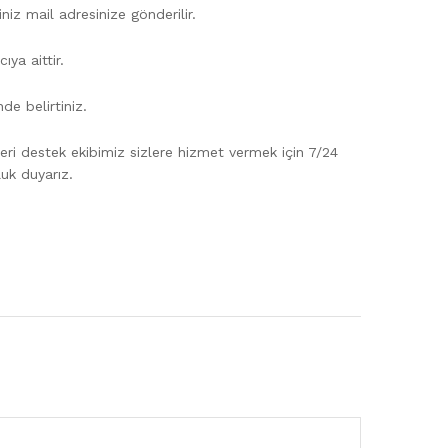
niz mail adresinize gönderilir.
ıya aittir.
e belirtiniz.
eri destek ekibimiz sizlere hizmet vermek için 7/24
uk duyarız.