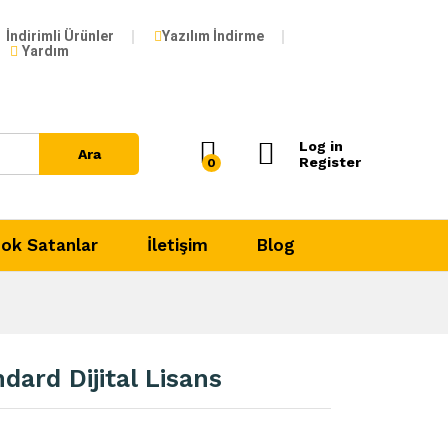
129,99
₺
İndirimli Ürünler
Yazılım İndirme
1.599,99
₺
Yardım
Log in
Ara
Register
0
ok Satanlar
İletişim
Blog
ard Dijital Lisans