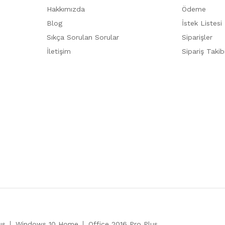
Hakkımızda
Ödeme
Blog
İstek Listesi
Sıkça Sorulan Sorular
Siparişler
İletişim
Sipariş Takib
us
Windows 10 Home
Office 2016 Pro Plus