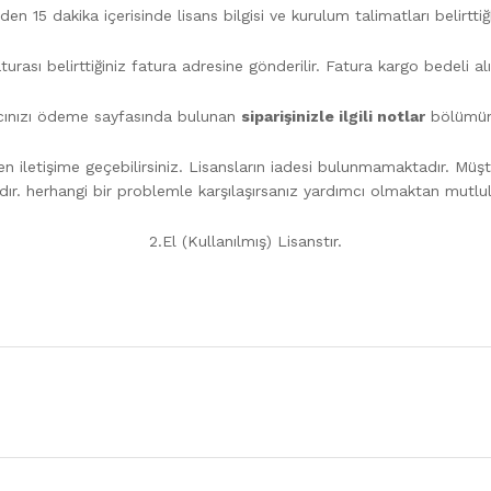
n 15 dakika içerisinde lisans bilgisi ve kurulum talimatları belirttiği
urası belirttiğiniz fatura adresine gönderilir. Fatura kargo bedeli alıc
acınızı ödeme sayfasında bulunan
siparişinizle ilgili notlar
bölümünd
 iletişime geçebilirsiniz. Lisansların iadesi bulunmamaktadır. Müşt
dır. herhangi bir problemle karşılaşırsanız yardımcı olmaktan mutlul
2.El (Kullanılmış) Lisanstır.