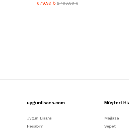
679,99
₺
2.499,99
₺
uygunlisans.com
Müşteri Hi
Uygun Lisans
Mağaza
Hesabım
Sepet