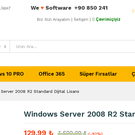
We
♥
Software
+90 850 241
ESLİMAT
ard Dijital Lisans
Biz Sizi Arayalım
| İletişim |
Çevrimiçiyiz
dirmeler (0)
r
s 10 PRO
Office 365
Süper Fırsatlar
Ç
Server 2008 R2 Standard Dijital Lisans
Windows Server 2008 R2 Stand
129,99
₺
1.599,99
₺
(-92%)