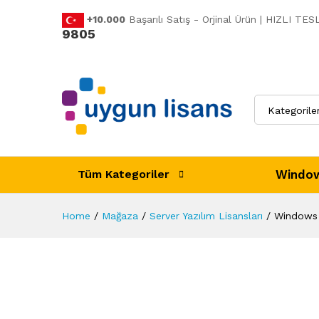
+10.000
Başarılı Satış - Orjinal Ürün | HIZLI T
9805
Windows Server 2008 R2 Stand
Açıklama
Ürün Özellikleri
Değerlen
Kategorile
Window
Tüm Kategoriler
Home
/
Mağaza
/
Server Yazılım Lisansları
/
Windows 