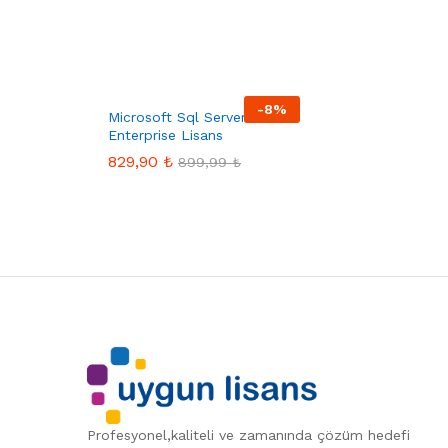
-
8
%
Microsoft Sql Server 2017
Enterprise Lisans
829,90
₺
899,99
₺
Profesyonel,kaliteli ve zamanında çözüm hedefi