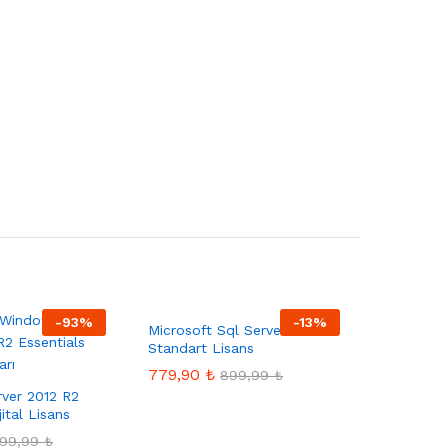
-
93
%
-
13
%
Microsoft Sql Server 2019
Standart Lisans
779,90
₺
899,99
₺
ver 2012 R2
jital Lisans
899,99
₺