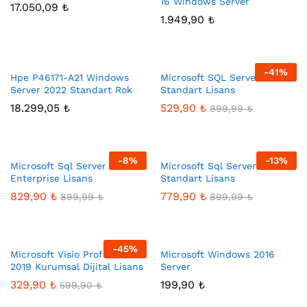
16 Windows Server
17.050,09
₺
1.949,90
₺
-
41
%
sek
Hpe P46171-A21 Windows
Microsoft SQL Server 2016
Server 2022 Standart Rok
Standart Lisans
t
18.299,05
₺
529,90
₺
899,99
₺
-
8
%
-
13
%
Microsoft Sql Server 2017
Microsoft Sql Server 2019
Enterprise Lisans
Standart Lisans
829,90
₺
779,90
₺
899,99
₺
899,99
₺
-
45
%
Microsoft Visio Professional
Microsoft Windows 2016
2019 Kurumsal Dijital Lisans
Server
329,90
₺
199,90
₺
599,90
₺