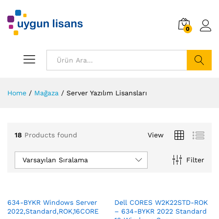
0
Ara
Home
/
Mağaza
/
Server Yazılım Lisansları
18
Products found
View
Varsayılan Sıralama
Filter
634-BYKR Windows Server
Dell CORES W2K22STD-ROK
2022,Standard,ROK,16CORE
– 634-BYKR 2022 Standard