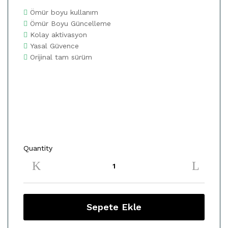
Ömür boyu kullanım
Ömür Boyu Güncelleme
Kolay aktivasyon
Yasal Güvence
Orijinal tam sürüm
Quantity
M.SOFT
OFFICE
MAC
2016
HOME&BUSS
ENG
Sepete Ekle
(W6F-
00862)