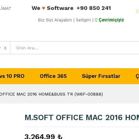
We
♥
Software
+90 850 241
ESLİMAT
OME&BUSS TR (W6F-00888)
Biz Sizi Arayalım
| İletişim |
Çevrimiçiyiz
dirmeler (0)
r
s 10 PRO
Office 365
Süper Fırsatlar
Ç
OFFICE MAC 2016 HOME&BUSS TR (W6F-00888)
M.SOFT OFFICE MAC 2016 HO
3.264,99
₺