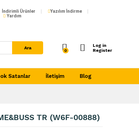
3.264,99
₺
İndirimli Ürünler
Yazılım İndirme
Yardım
Log in
Ara
Register
0
ok Satanlar
İletişim
Blog
ME&BUSS TR (W6F-00888)