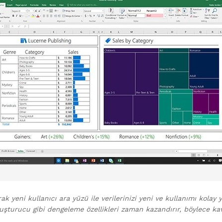
ak yeni kullanıcı ara yüzü ile verilerinizi yeni ve kullanımı kolay y
luşturucu gibi dengeleme özellikleri zaman kazandırır, böylece ka