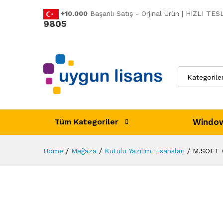
+10.000
Başarılı Satış - Orjinal Ürün | HIZLI T
9805
M.SOFT OFFICE MAC 2016 H
Açıklama
Ürün Özellikleri
Değerlen
Kategorile
Window
Tüm Kategoriler
Home
/
Mağaza
/
Kutulu Yazılım Lisansları
/
M.SOFT 