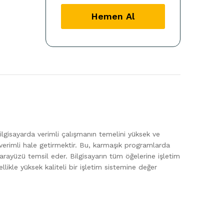
Anahtarı
quantity
Hemen Al
Bilgisayarda verimli çalışmanın temelini yüksek ve
e verimli hale getirmektir. Bu, karmaşık programlarda
arayüzü temsil eder. Bilgisayarın tüm öğelerine işletim
llikle yüksek kaliteli bir işletim sistemine değer