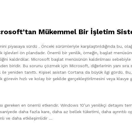
rosoft’tan Mükemmel Bir İşletim Sist
ini piyasaya sürdü . Önceki sürümleriyle karşılaştırıldığında bu, olağa
ratik işlevleri ön plandadır. Önemli bir yenilik, örneğin, başlat men
ğini kaldırdılar. Microsoft başlat menüsünün kaldırılması sebebiyle 
n biridir. Bu sorunu çözmek için Microsoft, diğerlerinin yanı sıra 
l
ile yeniden tanıttı. Kişisel asistan Cortana da büyük ilgi gördü. Bu,
 görevin hızlı ve kolay bir şekilde gerçekleştirilmesini veya klavye gir
sı gereken en önemli etkendir. Windows 10’un yenilikçi detayını tems
, saniyede daha fazla kare, daha az bellek tüketimi, daha ayrıntılı opt
lı ve daha etkileşimlidir …