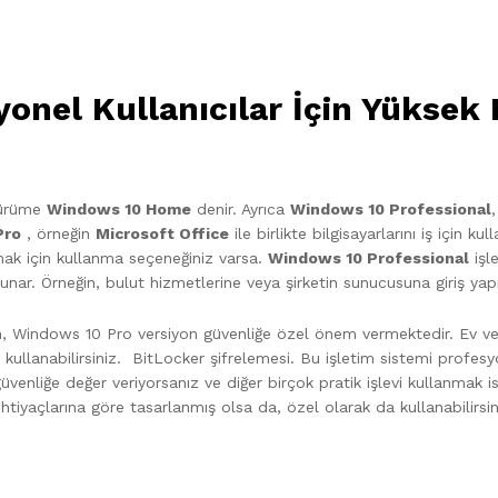
nel Kullanıcılar İçin Yüksek Ka
sürüme
Windows 10 Home
denir. Ayrıca
Windows 10 Professional
Pro
, örneğin
Microsoft Office
ile birlikte bilgisayarlarını iş için kull
amak için kullanma seçeneğiniz varsa.
Windows 10 Professional
işl
unar. Örneğin, bulut hizmetlerine veya şirketin sunucusuna giriş ya
den, Windows 10 Pro versiyon güvenliğe özel önem vermektedir. Ev ve
kullanabilirsiniz. BitLocker şifrelemesi. Bu işletim sistemi profesyo
venliğe değer veriyorsanız ve diğer birçok pratik işlevi kullanmak i
ihtiyaçlarına göre tasarlanmış olsa da, özel olarak da kullanabilirsin