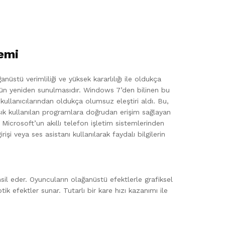
emi
nüstü verimliliği ve yüksek kararlılığı ile oldukça
üsünün yeniden sunulmasıdır. Windows 7’den bilinen bu
kullanıcılarından oldukça olumsuz eleştiri aldı. Bu,
sık kullanılan programlara doğrudan erişim sağlayan
 Microsoft’un akıllı telefon işletim sistemlerinden
işi veya ses asistanı kullanılarak faydalı bilgilerin
il eder. Oyuncuların olağanüstü efektlerle grafiksel
ik efektler sunar. Tutarlı bir kare hızı kazanımı ile