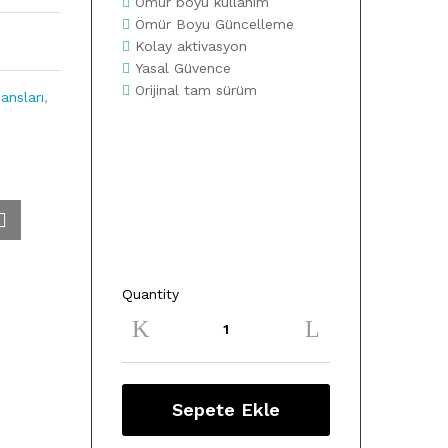
Ömür boyu kullanım
Ömür Boyu Güncelleme
Kolay aktivasyon
Yasal Güvence
Orijinal tam sürüm
ansları
,
Quantity
Microsoft
Microsoft
Windows
10
Pro
Dijital
Sepete Ekle
Lisans