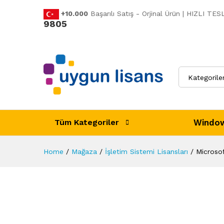
Açıklama
Değerlendirmeler (0)
+10.000
Başarılı Satış - Orjinal Ürün | HIZLI T
9805
Kategorile
Window
Tüm Kategoriler
Home
/
Mağaza
/
İşletim Sistemi Lisansları
/
Microsof