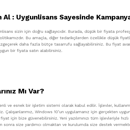
 Al : Uygunlisans Sayesinde Kampanyal
isans sizin için doğru sağlayıcıdır. Burada, düşük bir fiyata profesy
tikamızdır. Bu amaçla, diğer tedarikçilerden özellikle düşük fiyatlar
vazgeçerek daha fazla bütçe tasarrufu sağlayabilirsiniz. Bu fiyat ava
ygun bir fiyata satın alabilirsiniz.
arınız Mı Var?
li ve esnek bir işletim sistemi olarak kabul edilir. İşlevler, kullan
iniz. Çalışanlarımız, Windows 10’un uygulamanız için gerçekten uygun
iyat için bize güvenebilirsiniz. Yeni yazılımınızı tüm işlevleriyle hızl
nden sonra size yardımcı olmaktan ve kurulumda size destek vermekt