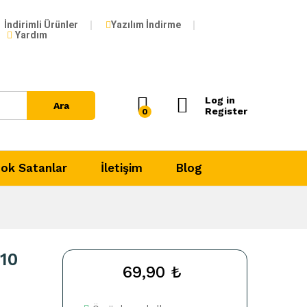
69,90
₺
Add to Cart
İndirimli Ürünler
Yazılım İndirme
Yardım
Log in
Ara
Register
0
ok Satanlar
İletişim
Blog
10
69,90
₺