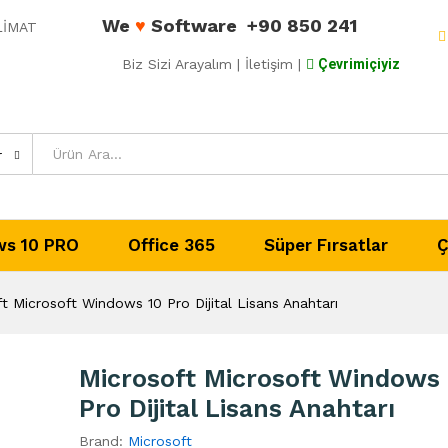
We
♥
Software
+90 850 241
ESLİMAT
Biz Sizi Arayalım
| İletişim |
Çevrimiçiyiz
r
s 10 PRO
Office 365
Süper Fırsatlar
Ç
t Microsoft Windows 10 Pro Dijital Lisans Anahtarı
Microsoft Microsoft Windows 
Pro Dijital Lisans Anahtarı
Brand:
Microsoft