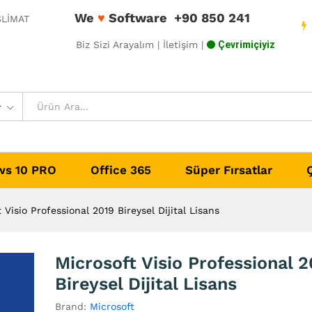
We
♥
Software
+90 850 241
ESLİMAT
Biz Sizi Arayalım
| İletişim |
Çevrimiçiyiz
r
s 10 PRO
Office 365
Süper Fırsatlar
 Visio Professional 2019 Bireysel Dijital Lisans
Microsoft Visio Professional 2
Bireysel Dijital Lisans
Brand:
Microsoft