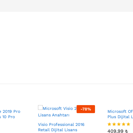
-
78
%
e 2019 Pro
Microsoft Of
 10 Pro
Plus Dijital 
Visio Professional 2016
Retail Dijital Lisans
409,99
₺
5 üzerinden