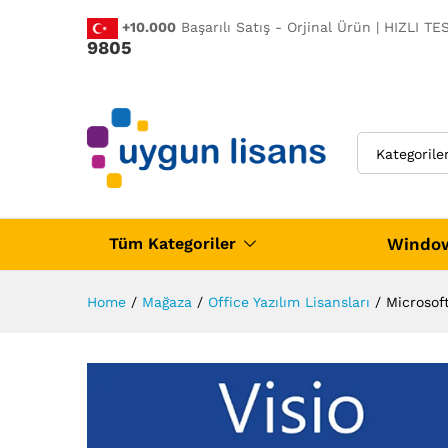
Açıklama
Değerlendirmeler (0)
+10.000
Başarılı Satış - Orjinal Ürün | HIZLI T
9805
Kategorile
Window
Tüm Kategoriler
Home
/
Mağaza
/
Office Yazılım Lisansları
/
Microsoft