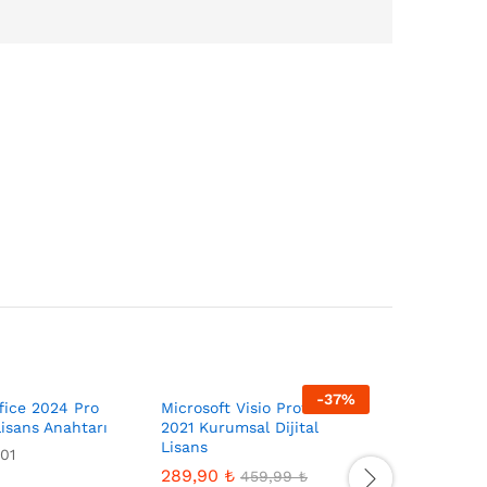
-
37
%
fice 2024 Pro
Microsoft Visio Professional
Lisans Anahtarı
2021 Kurumsal Dijital
Lisans
01
Microsoft
289,90
₺
Retail Diji
459,99
₺