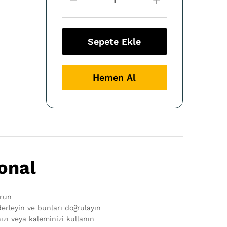
Professional
2019
Bireysel
Dijital
Sepete Ekle
Lisans
quantity
Hemen Al
onal
urun
erleyin ve bunları doğrulayın
zı veya kaleminizi kullanın