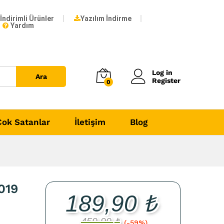
189,90
₺
Add to Cart
İndirimli Ürünler
Yazılım İndirme
459,99
₺
Yardım
Log in
Ara
Register
0
Çok Satanlar
İletişim
Blog
019
189,90
₺
459,99
₺
(-59%)