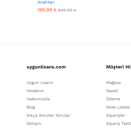
Anahtarı
5.00
oy aldı
199,99
₺
899,99
₺
uygunlisans.com
Müşteri Hi
Uygun Lisans
Mağaza
Hesabım
Sepet
Hakkımızda
Ödeme
Blog
İstek Listesi
Sıkça Sorulan Sorular
Siparişler
İletişim
Sipariş Taki