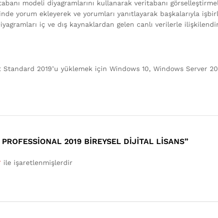
itabanı modeli diyagramlarını kullanarak veritabanı görselleştirme
çinde yorum ekleyerek ve yorumları yanıtlayarak başkalarıyla işbirl
iyagramları iç ve dış kaynaklardan gelen canlı verilerle ilişkilendi
ct Standard 2019’u yüklemek için Windows 10, Windows Server 2019
 PROFESSIONAL 2019 BIREYSEL DIJITAL LISANS”
*
ile işaretlenmişlerdir