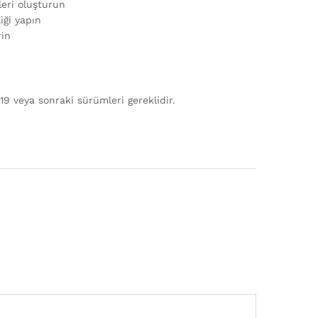
leri oluşturun
iği yapın
rin
 veya sonraki sürümleri gereklidir.