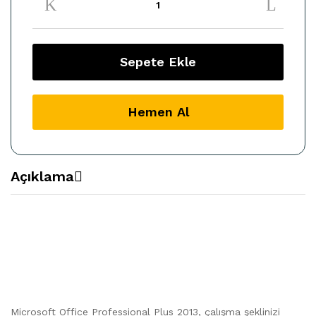
Pro
Plus
Retail
Dijital
Sepete Ekle
Lisans
Anahtarı
quantity
Hemen Al
Açıklama
Microsoft Office Professional Plus 2013, çalışma şeklinizi