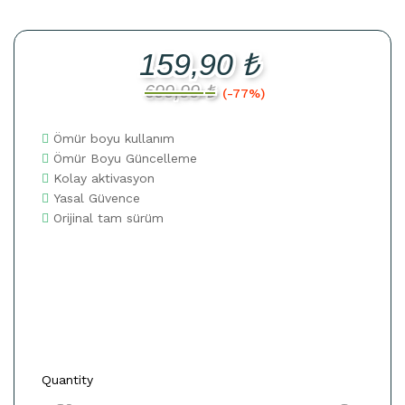
159,90
₺
699,99
₺
(-77%)
Ömür boyu kullanım
Ömür Boyu Güncelleme
Kolay aktivasyon
Yasal Güvence
Orijinal tam sürüm
Quantity
Office
2013