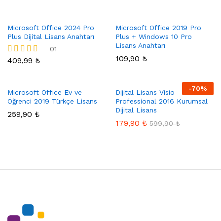
Microsoft Office 2024 Pro
Microsoft Office 2019 Pro
Plus Dijital Lisans Anahtarı
Plus + Windows 10 Pro
Lisans Anahtarı
01
109,90
₺
409,99
₺
5 üzerinden
5.00
oy aldı
-
70
%
Microsoft Office Ev ve
Dijital Lisans Visio
Öğrenci 2019 Türkçe Lisans
Professional 2016 Kurumsal
Dijital Lisans
259,90
₺
179,90
₺
599,90
₺