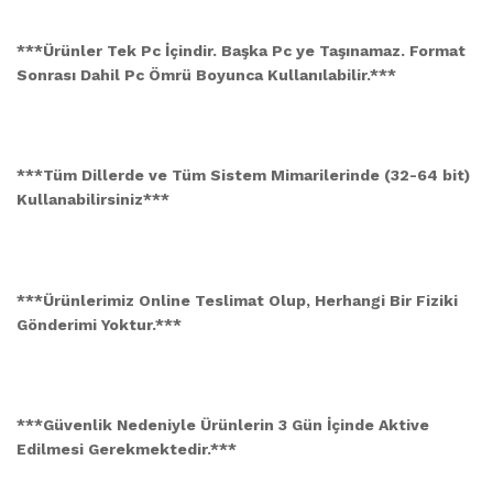
***Ürünler Tek Pc İçindir. Başka Pc ye Taşınamaz. Format
Sonrası Dahil Pc Ömrü Boyunca Kullanılabilir.***
***Tüm Dillerde ve Tüm Sistem Mimarilerinde (32-64 bit)
Kullanabilirsiniz***
***Ürünlerimiz Online Teslimat Olup, Herhangi Bir Fiziki
Gönderimi Yoktur.***
***Güvenlik Nedeniyle Ürünlerin 3 Gün İçinde Aktive
Edilmesi Gerekmektedir.***