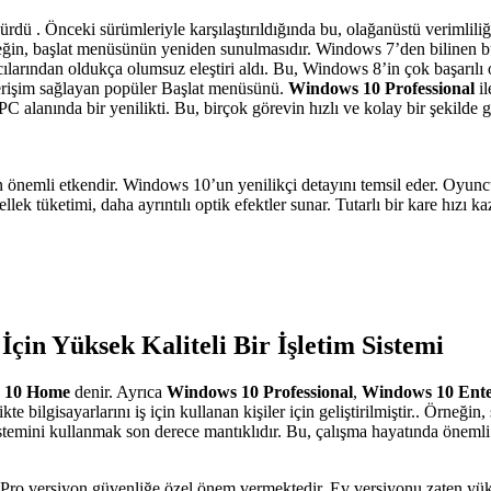
ürdü . Önceki sürümleriyle karşılaştırıldığında bu, olağanüstü verimliliği
 örneğin, başlat menüsünün yeniden sunulmasıdır. Windows 7’den bilinen 
ıcılarından oldukça olumsuz eleştiri aldı. Bu, Windows 8’in çok başarıl
n erişim sağlayan popüler Başlat menüsünü.
Windows 10 Professional
il
C alanında bir yenilikti. Bu, birçok görevin hızlı ve kolay bir şekilde ge
önemli etkendir. Windows 10’un yenilikçi detayını temsil eder. Oyuncul
ellek tüketimi, daha ayrıntılı optik efektler sunar. Tutarlı bir kare hızı
çin Yüksek Kaliteli Bir İşletim Sistemi
 10 Home
denir. Ayrıca
Windows 10 Professional
,
Windows 10 Ente
likte bilgisayarlarını iş için kullanan kişiler için geliştirilmiştir.. Örne
istemini kullanmak son derece mantıklıdır. Bu, çalışma hayatında önemli
 Pro versiyon güvenliğe özel önem vermektedir. Ev versiyonu zaten yük