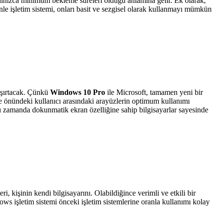
 yalnızca minimum bekleme süreleri olduğu anlamına gelir. Ek olarak,
denle işletim sistemi, onları basit ve sezgisel olarak kullanmayı mümkün
aşırtacak. Çünkü
Windows 10 Pro
ile Microsoft, tamamen yeni bir
le önündeki kullanıcı arasındaki arayüzlerin optimum kullanımı
nı zamanda dokunmatik ekran özelliğine sahip bilgisayarlar sayesinde
i, kişinin kendi bilgisayarını. Olabildiğince verimli ve etkili bir
s işletim sistemi önceki işletim sistemlerine oranla kullanımı kolay