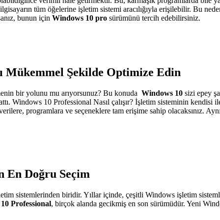
 olabildiğince verimli hale getirmektir. Bu, karmaşık programlarda bile
lgisayarın tüm öğelerine işletim sistemi aracılığıyla erişilebilir. Bu ne
rsanız, bunun için
Windows 10 pro
sürümünü tercih edebilirsiniz.
ızı Mükemmel Şekilde Optimize Edin
e etmenin bir yolunu mu arıyorsunuz? Bu konuda
Windows 10
sizi epey ş
tı. Windows 10 Professional Nasıl çalışır? İşletim sisteminin kendisi i
 verilere, programlara ve seçeneklere tam erişime sahip olacaksınız. Ay
in En Doğru Seçim
m sistemlerinden biridir. Yıllar içinde, çeşitli Windows işletim sistemler
10 Professional
, birçok alanda gecikmiş en son sürümüdür. Yeni Window