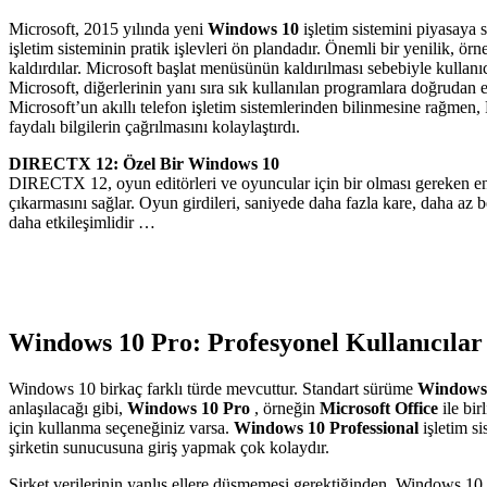
Microsoft, 2015 yılında yeni
Windows 10
işletim sistemini piyasaya s
işletim sisteminin pratik işlevleri ön plandadır. Önemli bir yenilik,
kaldırdılar. Microsoft başlat menüsünün kaldırılması sebebiyle kullan
Microsoft, diğerlerinin yanı sıra sık kullanılan programlara doğruda
Microsoft’un akıllı telefon işletim sistemlerinden bilinmesine rağmen, P
faydalı bilgilerin çağrılmasını kolaylaştırdı.
DIRECTX 12: Özel Bir Windows 10
DIRECTX 12, oyun editörleri ve oyuncular için bir olması gereken en 
çıkarmasını sağlar. Oyun girdileri, saniyede daha fazla kare, daha az b
daha etkileşimlidir …
Windows 10 Pro: Profesyonel Kullanıcılar İ
Windows 10 birkaç farklı türde mevcuttur. Standart sürüme
Windows
anlaşılacağı gibi,
Windows 10 Pro
, örneğin
Microsoft Office
ile bir
için kullanma seçeneğiniz varsa.
Windows 10 Professional
işletim s
şirketin sunucusuna giriş yapmak çok kolaydır.
Şirket verilerinin yanlış ellere düşmemesi gerektiğinden, Windows 10