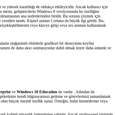
 ve yüksek kararlılığı ile oldukça etkileyicidir. Ancak kullanıcı için
bu menü, geliştiricilerin Windows 8 versiyonunda bu özelliğini
ı olmamasının ana nedenlerinden biridir. Bu sorunu çözmek için
e yeniden tanıttı. Kişisel asistan Cortana da büyük ilgi gördü. Bu,
rçekleştirilmesini veya klavye girişi veya ses asistanı kullanılarak
arın olağanüstü efektlerle grafiksel bir deneyimin keyfini
 kazanımı ile daha akıcı animasyonlar dahil olmak üzere daha anlamlı ve
rprise
ve
Windows 10 Education
da vardır . Adından da
ğin, şirketinize kendi bilgisayarınızı getirme ve görevlerinizi tamamlamak
 olan birçok önemli özellik sunar. Örneğin, bulut hizmetlerine veya
sek kaliteli güvenlik önlemlerine sahiptir. Ancak profesyonel sürümde