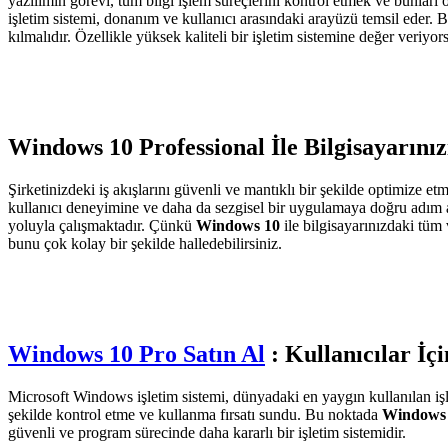
yazılımın görevi, tüm bilgi işlem süreçlerini kontrol etmek ve bunları
işletim sistemi, donanım ve kullanıcı arasındaki arayüzü temsil eder. Bi
kılmalıdır. Özellikle yüksek kaliteli bir işletim sistemine değer veriyo
Windows 10 Professional İle Bilgisayarın
Şirketinizdeki iş akışlarını güvenli ve mantıklı bir şekilde optimiz
kullanıcı deneyimine ve daha da sezgisel bir uygulamaya doğru adım at
yoluyla çalışmaktadır. Çünkü
Windows 10
ile bilgisayarınızdaki tüm
bunu çok kolay bir şekilde halledebilirsiniz.
Windows 10 Pro Satın Al
: Kullanıcılar İç
Microsoft Windows işletim sistemi, dünyadaki en yaygın kullanılan işleti
şekilde kontrol etme ve kullanma fırsatı sundu. Bu noktada
Windows 
güvenli ve program sürecinde daha kararlı bir işletim sistemidir.