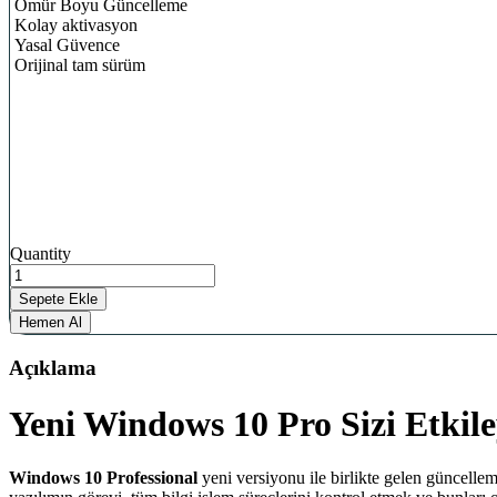
Ömür Boyu Güncelleme
Kolay aktivasyon
Yasal Güvence
Orijinal tam sürüm
Microsoft
Quantity
Windows
10
Sepete Ekle
Pro
Hemen Al
Orjinal
Lisans
Açıklama
Anahtarı
quantity
Yeni Windows 10 Pro Sizi Etkil
Windows 10 Professional
yeni versiyonu ile birlikte gelen güncelleme