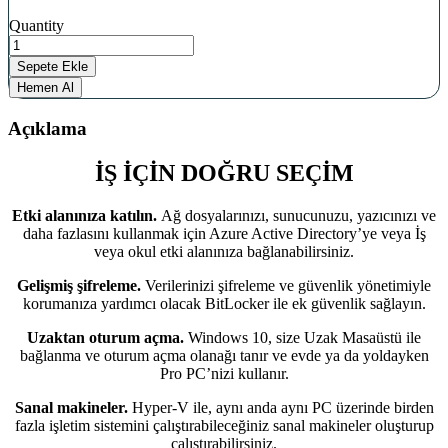
Windows
Quantity
10
Enterprise
Sepete Ekle
ve
Hemen Al
Office
2019
Açıklama
Pro
Plus
İŞ İÇİN DOĞRU SEÇİM
Retail
Dijital
Lisans
Etki alanınıza katılın.
Ağ dosyalarınızı, sunucunuzu, yazıcınızı ve
Anahtarı
daha fazlasını kullanmak için Azure Active Directory’ye veya İş
quantity
veya okul etki alanınıza bağlanabilirsiniz.
Gelişmiş şifreleme.
Verilerinizi şifreleme ve güvenlik yönetimiyle
korumanıza yardımcı olacak BitLocker ile ek güvenlik sağlayın.
Uzaktan oturum açma.
Windows 10, size Uzak Masaüstü ile
bağlanma ve oturum açma olanağı tanır ve evde ya da yoldayken
Pro PC’nizi kullanır.
Sanal makineler.
Hyper-V ile, aynı anda aynı PC üzerinde birden
fazla işletim sistemini çalıştırabileceğiniz sanal makineler oluşturup
çalıştırabilirsiniz.