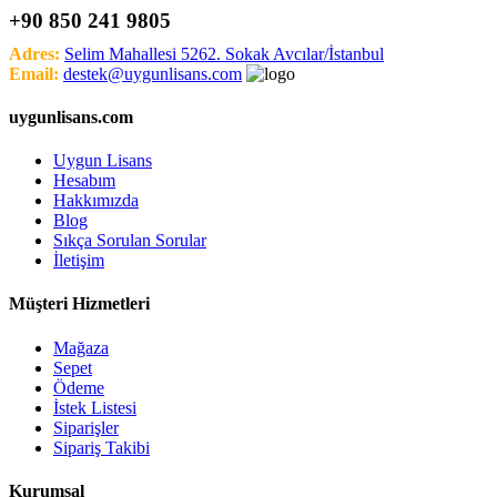
+90 850 241 9805
Adres:
Selim Mahallesi 5262. Sokak Avcılar/İstanbul
Email:
destek@uygunlisans.com
uygunlisans.com
Uygun Lisans
Hesabım
Hakkımızda
Blog
Sıkça Sorulan Sorular
İletişim
Müşteri Hizmetleri
Mağaza
Sepet
Ödeme
İstek Listesi
Siparişler
Sipariş Takibi
Kurumsal